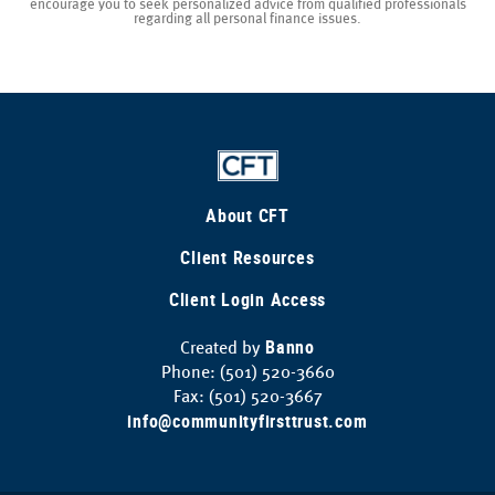
encourage you to seek personalized advice from qualified professionals
regarding all personal finance issues.
About CFT
Client Resources
(Opens
Client Login Access
in
Banno
a
Created by
new
Phone: (501) 520-3660
Window)
Fax: (501) 520-3667
info@communityfirsttrust.com