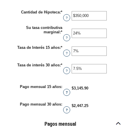
Cantidad de Hipoteca
:
*
Enter
an
?
amount
between
Su tasa contributiva
$0
marginal
:
*
Enter
and
an
?
$250,000,000
amount
between
Tasa de Interés 15 años
:
*
Enter
0%
an
?
and
amount
60%
between
Tasa de interés 30 años
:
*
0%
Enter
and
an
?
50%
amount
between
0%
Pago mensual 15 años
:
and
$3,145.90
50%
?
Pago mensual 30 años
:
$2,447.25
?
Pagos mensual