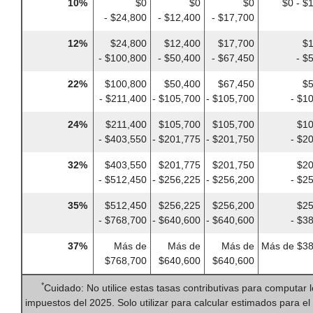
10%
$0
$0
$0
$0 - $
- $24,800
- $12,400
- $17,700
12%
$24,800
$12,400
$17,700
$1
- $100,800
- $50,400
- $67,450
- $
22%
$100,800
$50,400
$67,450
$5
- $211,400
- $105,700
- $105,700
- $1
24%
$211,400
$105,700
$105,700
$10
- $403,550
- $201,775
- $201,750
- $2
32%
$403,550
$201,775
$201,750
$20
- $512,450
- $256,225
- $256,200
- $2
35%
$512,450
$256,225
$256,200
$25
- $768,700
- $640,600
- $640,600
- $3
37%
Más de
Más de
Más de
Más de $38
$768,700
$640,600
$640,600
*
Cuidado: No utilice estas tasas contributivas para computar l
impuestos del 2025. Solo utilizar para calcular estimados para el